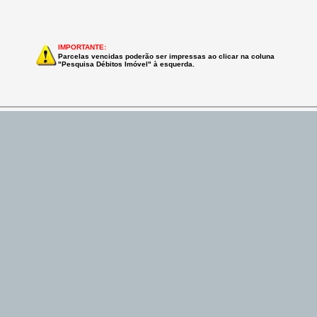
IMPORTANTE:
Parcelas vencidas poderão ser impressas ao clicar na coluna
"Pesquisa Débitos Imóvel" à esquerda.